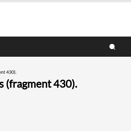
ent 430).
es (fragment 430).