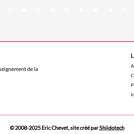
L
A
nseignement de la
C
P
I
© 2008-2025 Eric Chevet, site créé par
Shiidotech