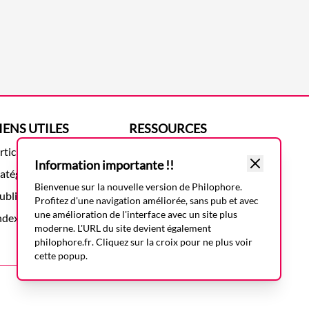
IENS UTILES
RESSOURCES
rticles
Présentation
Information importante !!
atégories
Mentions légales
Bienvenue sur la nouvelle version de Philophore.
ublications
Politique de confidentialité
Profitez d'une navigation améliorée, sans pub et avec
une amélioration de l'interface avec un site plus
ndex des articles
moderne. L'URL du site devient également
philophore.fr
. Cliquez sur la croix pour ne plus voir
cette popup.