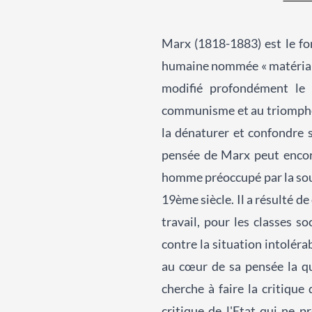
Marx (1818-1883) est le fo
humaine nommée « matérialis
modifié profondément le m
communisme et au triomphe d
la dénaturer et confondre 
pensée de Marx peut encore
homme préoccupé par la souf
19ème siècle. Il a résulté de
travail, pour les classes 
contre la situation intolér
au cœur de sa pensée la que
cherche à faire la critique
critique de l'Etat qui ne p