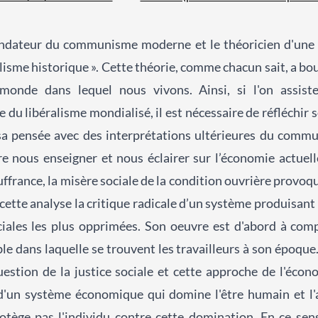
ndateur du communisme moderne et le théoricien d'une ce
me historique ». Cette théorie, comme chacun sait, a bou
onde dans lequel nous vivons. Ainsi, si l'on assist
u libéralisme mondialisé, il est nécessaire de réfléchir 
sa pensée avec des interprétations ultérieures du commu
 nous enseigner et nous éclairer sur l’économie actuell
france, la misère sociale de la condition ouvrière provoqué
 cette analyse la critique radicale d’un système produisant l’
sociales les plus opprimées. Son oeuvre est d'abord à c
able dans laquelle se trouvent les travailleurs à son époqu
stion de la justice sociale et cette approche de l'écono
 d'un système économique qui domine l'être humain et l'a
rotège pas l'individu contre cette domination. En ce sens