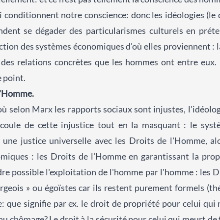
i conditionnent notre conscience: donc les idéologies (le dro
tendent se dégader des particularismes culturels en pré
uction des systèmes économiques d'où elles proviennent : l
e, des relations concrètes que les hommes ont entre eux. 
 point.
 l'Homme.
où selon Marx les rapports sociaux sont injustes, l'idéolog
écoule de cette injustice tout en la masquant : le syst
r une justice universelle avec les Droits de l'Homme, alor
omiques : les Droits de l'Homme en garantissant la pro
re possible l'exploitation de l'homme par l'homme : les 
geois » ou égoïstes car ils restent purement formels (th
e: que signifie par ex. le droit de propriété pour celui qui
t au chômage? Le droit à la sécurité pour celui qui meurt d