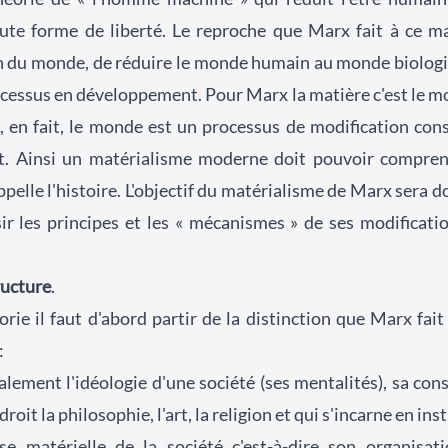
ute forme de liberté. Le reproche que Marx fait à ce mat
ion du monde, de réduire le monde humain au monde biolog
ocessus en développement. Pour Marx la matière c'est le 
é, en fait, le monde est un processus de modification con
t. Ainsi un matérialisme moderne doit pouvoir compre
elle l'histoire. L'objectif du matérialisme de Marx sera d
isir les principes et les « mécanismes » de ses modifica
ructure
.
ie il faut d'abord partir de la distinction que Marx fait 
:
alement l'idéologie d'une société (ses mentalités), sa cons
roit la philosophie, l'art, la religion et qui s'incarne en ins
base matérielle de la société c'est-à-dire son organisa