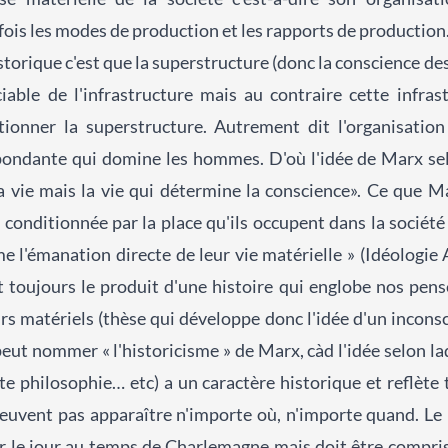
a fois les modes de production et les rapports de production
torique c'est que la superstructure (donc la conscience de
ciable de l'infrastructure mais au contraire cette infra
ionner la superstructure. Autrement dit l'organisatio
ondante qui domine les hommes. D'où l'idée de Marx selon
 vie mais la vie qui détermine la conscience». Ce que Mar
onditionnée par la place qu'ils occupent dans la société 
l'émanation directe de leur vie matérielle » (Idéologie
 toujours le produit d'une histoire qui englobe nos pens
rs matériels (thèse qui développe donc l'idée d'un inconsc
peut nommer « l'historicisme » de Marx, càd l'idée selon la
oute philosophie… etc) a un caractère historique et reflète
 peuvent pas apparaître n'importe où, n'importe quand.
ir le jour au temps de Charlemagne mais doit être compr