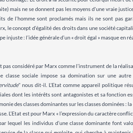
aite) mais ne se donnent pas les moyens d'une vraie justic
ts de l'homme sont proclamés mais ils ne sont pas gara
x, le concept d’égalité des droits dans une société capitali
pe injuste : l’idée générale d’un « droit égal » masque en réa
st pas considéré par Marx comme l'instrument de la réalisa
ne classe sociale impose sa domination sur une autre 
servitude
" nous dit-il. L'Etat comme appareil politique résu
iales dont les intérêts sont antagonistes et sa fonction es
monie des classes dominantes sur les classes dominées : la 
se. L’Etat est pour Marx « l’expression du caractère confli
par lequel les individus d’une classe dominante font val
service de la classe qui exploite, qui cherche à maintenir