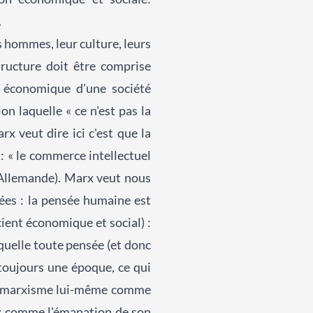
.
s hommes, leur culture, leurs
structure doit être comprise
n économique d'une société
 laquelle « ce n'est pas la
x veut dire ici c'est que la
: « le commerce intellectuel
 Allemande). Marx veut nous
ées : la pensée humaine est
ient économique et social) :
quelle toute pensée (et donc
 toujours une époque, ce qui
 Le marxisme lui-même comme
is comme l'émanation de son