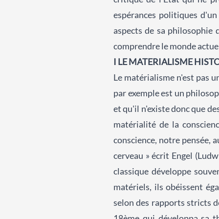
espérances politiques d'un 
aspects de sa philosophie d
comprendre le monde actuel
I LE MATERIALISME HIS
Le matérialisme n'est pas u
par exemple est un philosoph
et qu'il n'existe donc que d
matérialité de la conscien
conscience, notre pensée, a
cerveau » écrit Engel (Ludwi
classique développe souve
matériels, ils obéissent é
selon des rapports stricts 
18ème qui développa sa th