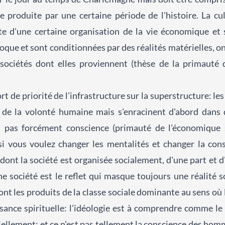
produite par une certaine période de l'histoire. La cul
e d'une certaine organisation de la vie économique et s
oque et sont conditionnées par des réalités matérielles, on
sociétés dont elles proviennent (thèse de la primauté de
ort de priorité de l'infrastructure sur la superstructure: le
t de la volonté humaine mais s'enracinent d'abord dans
s pas forcément conscience (primauté de l'économique s
si vous voulez changer les mentalités et changer la con
dont la société est organisée socialement, d'une part et d'
ne société est le reflet qui masque toujours une réalité s
t les produits de la classe sociale dominante au sens où l
sance spirituelle: l'idéologie est à comprendre comme le 
iellement: et ce n'est pas tellement la conscience des homm