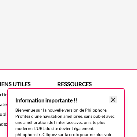
IENS UTILES
RESSOURCES
rticles
Présentation
Information importante !!
atégories
Mentions légales
Bienvenue sur la nouvelle version de Philophore.
ublications
Politique de confidentialité
Profitez d'une navigation améliorée, sans pub et avec
une amélioration de l'interface avec un site plus
ndex des articles
moderne. L'URL du site devient également
philophore.fr
. Cliquez sur la croix pour ne plus voir