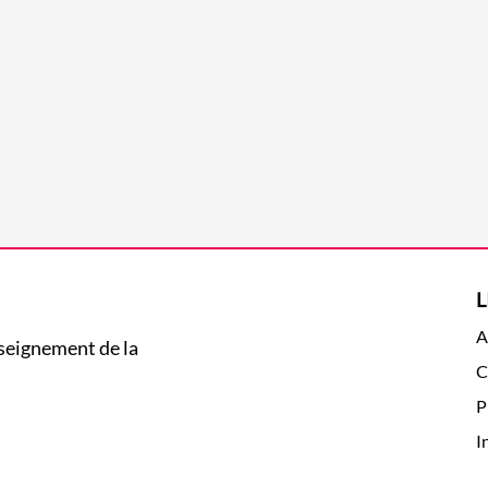
L
A
nseignement de la
C
P
I